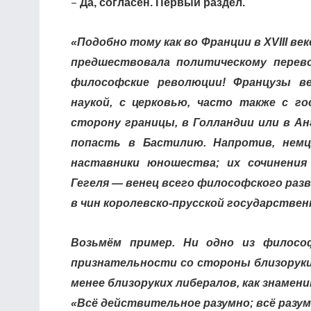
–
Да, согласен. Первый раздел.
«Подобно тому как во Франции в XVIII ве
предшествовала политическому перево
философские революции! Французы в
наукой, с церковью, часто также с г
сторону границы, в Голландии или в Ан
попасть в Бастилию. Напротив, немц
наставники юношества; их сочинения
Гегеля — венец всего философского раз
в чин королевско-прусской государствен
Возьмём пример. Ни одно из филосо
признательности со стороны близоруки
менее близоруких либералов, как знамен
«Всё действительное разумно; всё разу