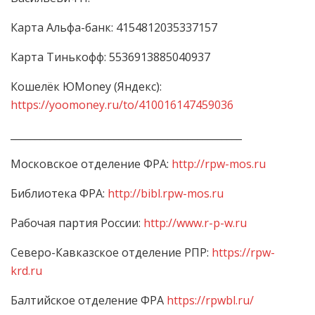
Карта Альфа-банк: 4154812035337157
Карта Тинькофф: 5536913885040937
Кошелёк ЮMoney (Яндекс):
https://yoomoney.ru/to/410016147459036
_______________________________________________
Московское отделение ФРА:
http://rpw-mos.ru
Библиотека ФРА:
http://bibl.rpw-mos.ru
Рабочая партия России:
http://www.r-p-w.ru
Северо-Кавказское отделение РПР:
https://rpw-
krd.ru
Балтийское отделение ФРА
https://rpwbl.ru/