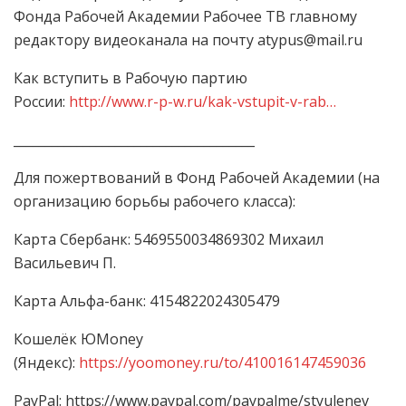
Фонда Рабочей Академии Рабочее ТВ главному
редактору видеоканала на почту atypus@mail.ru
Как вступить в Рабочую партию
России:
http://www.r-p-w.ru/kak-vstupit-v-rab…
______________________________________
Для пожертвований в Фонд Рабочей Академии (на
организацию борьбы рабочего класса):
Карта Сбербанк: 5469550034869302 Михаил
Васильевич П.
Карта Альфа-банк: 4154822024305479
Кошелёк ЮMoney
(Яндекс):
https://yoomoney.ru/to/410016147459036
PayPal: https://www.paypal.com/paypalme/styulenev