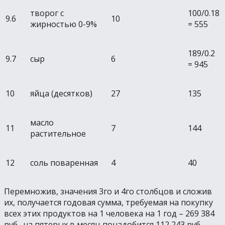
творог с
100/0.18
9.6
10
жирностью 0-9%
= 555
189/0.2
9.7
сыр
6
= 945
10
яйца (десятков)
27
135
масло
11
7
144
растительное
12
соль поваренная
4
40
Перемножив, значения 3го и 4го столбцов и сложив
их, получается годовая сумма, требуемая на покупку
всех этих продуктов на 1 человека на 1 год – 269 384
руб., на пятерых в месяц понадобится 112 243 руб.