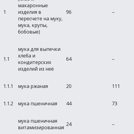
макаронные
1
изделия в
96
–
пересчете на муку,
мука, крупы,
бобовые)
мука для выпечки
хлеба и
1.1
64
–
кондитерских
изделий из неё
1.1.1
мука ржаная
20
111
1.1.2
мука пшеничная
44
73
мука пшеничная
24
–
витамизированная