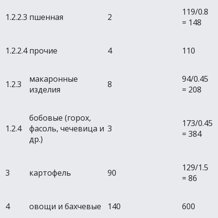
119/0.8
1.2.2.3
пшенная
2
= 148
1.2.2.4
прочие
4
110
макаронные
94/0.45
1.2.3
8
изделия
= 208
бобовые (горох,
173/0.45
1.2.4
фасоль, чечевица и
3
= 384
др.)
129/1.5
3
картофель
90
= 86
4
овощи и бахчевые
140
600