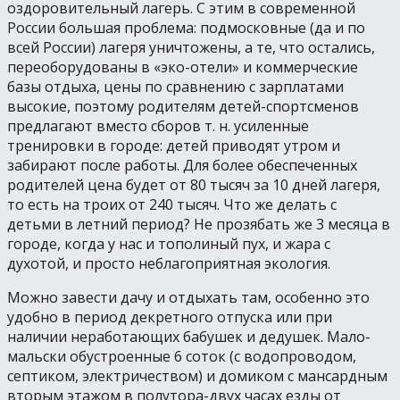
оздоровительный лагерь. С этим в современной
России большая проблема: подмосковные (да и по
всей России) лагеря уничтожены, а те, что остались,
переоборудованы в «эко-отели» и коммерческие
базы отдыха, цены по сравнению с зарплатами
высокие, поэтому родителям детей-спортсменов
предлагают вместо сборов т. н. усиленные
тренировки в городе: детей приводят утром и
забирают после работы. Для более обеспеченных
родителей цена будет от 80 тысяч за 10 дней лагеря,
то есть на троих от 240 тысяч. Что же делать с
детьми в летний период? Не прозябать же 3 месяца в
городе, когда у нас и тополиный пух, и жара с
духотой, и просто неблагоприятная экология.
Можно завести дачу и отдыхать там, особенно это
удобно в период декретного отпуска или при
наличии неработающих бабушек и дедушек. Мало-
мальски обустроенные 6 соток (с водопроводом,
септиком, электричеством) и домиком с мансардным
вторым этажом в полутора-двух часах езды от