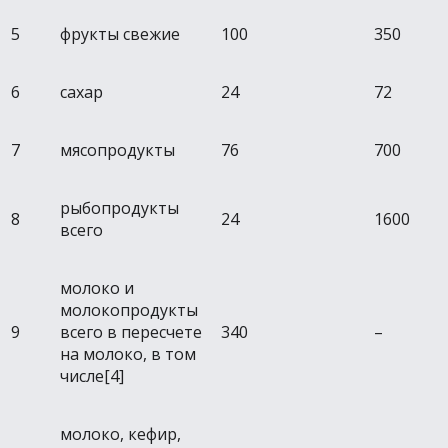
5
фрукты свежие
100
350
6
сахар
24
72
7
мясопродукты
76
700
рыбопродукты
8
24
1600
всего
молоко и
молокопродукты
9
всего в пересчете
340
–
на молоко, в том
числе[4]
молоко, кефир,