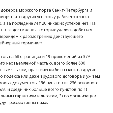
м докеров морского порта Санкт-Петербурга и
ворят, что других успехов у рабочего класса
, а за последние лет 20 никаких успехов нет. На
т в те достижения, которых удалось добиться
 перейдём к рассмотрению действующего
ейнерный терминал».
тов на 68 страницах и 19 приложений из 379
го неотъемлемой частью, всего более 600
стым языком, практически без ссылок на другие
го Кодекса или даже трудового договора и уж тем
вовых документов. 196 пунктов из 236 основного
я, и среди них больше всего пунктов по 1)
иальным гарантиям и льготам, 3) по организации
будут рассмотрены ниже.