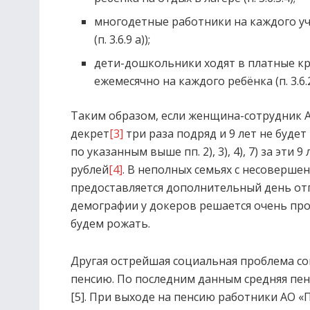
многодетные работники на каждого уча
(п. 3.6.9 а));
дети-дошкольники ходят в платные кр
ежемесячно на каждого ребёнка (п. 3.6.2
Таким образом, если женщина-сотрудник А
декрет
[3]
три раза подряд и 9 лет не буде
по указанным выше пп. 2), 3), 4), 7) за эти 
рублей
[4]
. В неполных семьях с несоверш
предоставляется дополнительный день отпус
демографии у докеров решается очень прос
будем рожать.
Другая острейшая социальная проблема со
пенсию. По последним данным средняя пенс
[5]. При выходе на пенсию работники АО «