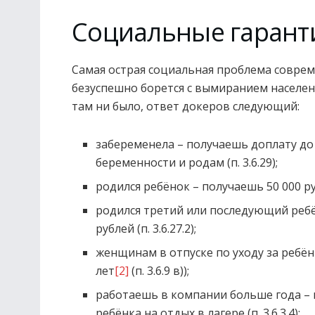
Социальные гарант
Самая острая социальная проблема соврем
безуспешно борется с вымиранием населен
там ни было, ответ докеров следующий:
забеременела – получаешь доплату до 
беременности и родам (п. 3.6.29);
родился ребёнок – получаешь 50 000 руб
родился третий или последующий ребё
рублей (п. 3.6.27.2);
женщинам в отпуске по уходу за ребё
лет
[2]
(п. 3.6.9 в));
работаешь в компании больше года – п
ребёнка на отдых в лагере (п. 3.6.3.4);